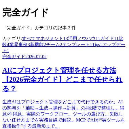
完全ガイド
「完全ガイド」カテゴリの記事 2 件
カテゴリ:
すべて
マネジメント
13
活用ノウハウ
11
ガイド
11
比
較
4
業界事例
3
新機能
2
チーム
2
テンプレート
1
Tips
1
アップデー
ト
1
完全ガイド
2026-07-02
AIにプロジェクト管理を任せる方法
【2026完全ガイド】どこまで任せられ
る？
生成AIはプロジェクト管理をどこまで代行できるのか。AI
の関与を「補助→生成→操作→計算」の4段階で整理し、得
意/不得意、実際のワークフロー、ツールの選び方、失敗し
ない任せ方までを実務目線で解説。MCPでAIが“実ツールを
直接操作”する最新形まで。