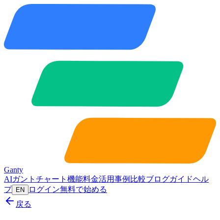
Ganty
AIガントチャート
機能
料金
活用事例
比較
ブログ
ガイド
ヘル
プ
ログイン
無料で始める
EN
戻る