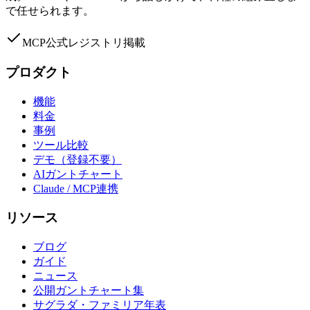
で任せられます。
MCP公式レジストリ掲載
プロダクト
機能
料金
事例
ツール比較
デモ（登録不要）
AIガントチャート
Claude / MCP連携
リソース
ブログ
ガイド
ニュース
公開ガントチャート集
サグラダ・ファミリア年表