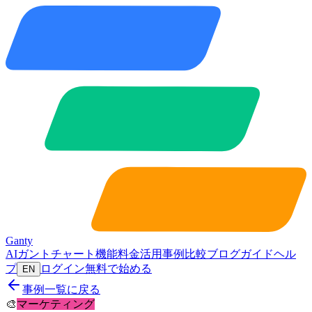
Ganty
AIガントチャート
機能
料金
活用事例
比較
ブログ
ガイド
ヘル
プ
ログイン
無料で始める
EN
事例一覧に戻る
🎨
マーケティング