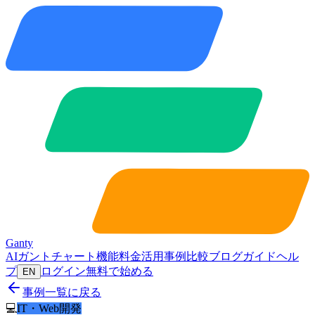
Ganty
AIガントチャート
機能
料金
活用事例
比較
ブログ
ガイド
ヘル
プ
ログイン
無料で始める
EN
事例一覧に戻る
💻
IT・Web開発