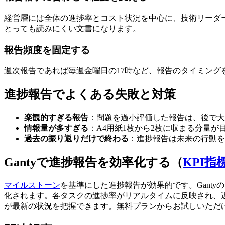
経営層には全体の進捗率とコスト状況を中心に、技術リーダ
とっても読みにくい文書になります。
報告頻度を固定する
週次報告であれば毎週金曜日の17時など、報告のタイミン
進捗報告でよくある失敗と対策
楽観的すぎる報告
：問題を過小評価した報告は、後で大
情報量が多すぎる
：A4用紙1枚から2枚に収まる分量
過去の振り返りだけで終わる
：進捗報告は未来の行動を
Gantyで進捗報告を効率化する（
KPI指
マイルストーン
を基準にした進捗報告が効果的です。Gant
化されます。各タスクの進捗率がリアルタイムに反映され、
が最新の状況を把握できます。無料プランからお試しいただ