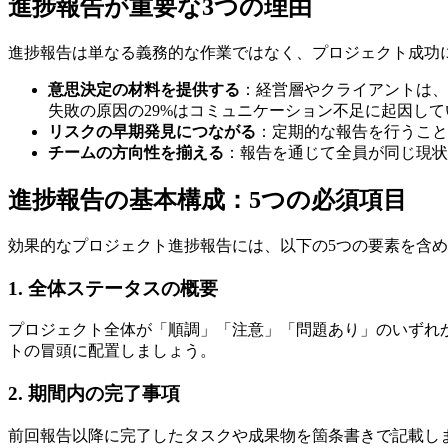
進捗報告が重要な3つの理由
進捗報告は単なる義務的な作業ではなく、プロジェクト成功
意思決定の材料を提供する
：経営層やクライアントは、進捗報
失敗の原因の29%はコミュニケーション不足に起因して
リスクの早期発見につながる
：定期的な報告を行うこと
チームの方向性を揃える
：報告を通じて全員が同じ現状
進捗報告の基本構成：5つの必須項目
効果的なプロジェクト進捗報告には、以下の5つの要素を含
1. 全体ステータスの概要
プロジェクト全体が「順調」「注意」「問題あり」のいずれ
トの冒頭に配置しましょう。
2. 期間内の完了事項
前回報告以降に完了したタスクや成果物を箇条書きで記載し