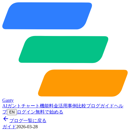
Ganty
AIガントチャート
機能
料金
活用事例
比較
ブログ
ガイド
ヘル
プ
ログイン
無料で始める
EN
ブログ一覧に戻る
ガイド
2026-03-28